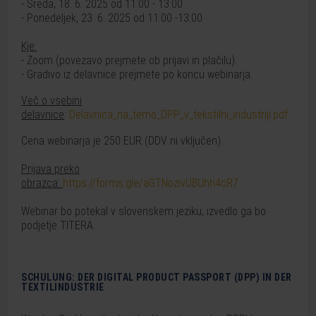
- Sreda, 18. 6. 2025 od 11:00 - 13:00
- Ponedeljek, 23. 6. 2025 od 11:00 -13:00
Kje:
- Zoom (povezavo prejmete ob prijavi in plačilu).
- Gradivo iz delavnice prejmete po koncu webinarja.
Več o vsebini
delavnice
:
Delavnica_na_temo_DPP_v_tekstilni_industriji.pdf
Cena webinarja je 250 EUR (DDV ni vključen).
Prijava preko
obrazca:
https://forms.gle/aGTNozivUBUhh4cR7
Webinar bo potekal v slovenskem jeziku, izvedlo ga bo
podjetje TITERA.
SCHULUNG: DER DIGITAL PRODUCT PASSPORT (DPP) IN DER
TEXTILINDUSTRIE