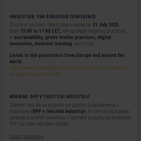
IN4SUSTAIN: PAN-EUROPEAN CONFERENCE
This first session, taking place online on
31 July 2025
,
from
15:00 to 17:00 CET,
will spotlight inspiring practices
in
sustainability, green textile practices, digital
innovation, inclusive learning
, and more.
Listen to the presenters from Europe and around the
world:
https://www.erasmuspluscourses.com/pan-eu-conference-
on-digital-education.html
WEBINAR: DPP V TEKSTILNI INDUSTRIJI
Vabimo vas, da se prijavite na spletno izobraževanje z
naslovom
»DPP v tekstilni industriji«
, ki vam bo pomagalo
zanesljivo oceniti investicijo v lastnem podjetju za pridobitev
DPP za vaše tekstilne izdelke.
Datum delavnice: