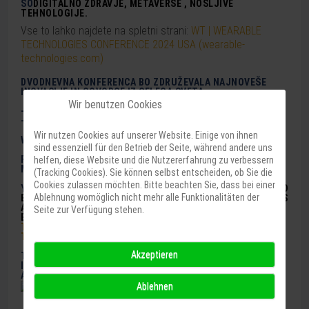
SO
DIGITALNO
ZDRAVJE,
METAVERSE
,
N
OSLJIVE
TEHNOLOGIJE
.
Vse to lahko najdete na spletni strani:
WT | WEARABLE
TECHNOLOGIES CONFERENCE 2024 USA (wearable-
technologies.com)
DVODNEVNA KONFERENCA BO ZDRUŽEVALA NAJNOVEŠE
INOVACIJE IN GOVORCE IZ CELEGA SVETA.
Wir benutzen Cookies
----------------------------------------------------------------------
---
Wir nutzen Cookies auf unserer Website. Einige von ihnen
WT | WEARABLE TECHNOLOGIES CONFERENCE 2024 USA
sind essenziell für den Betrieb der Seite, während andere uns
FROM 3RD TO 4TH SEPTEMBER IN COMPUTER HISTORY
helfen, diese Website und die Nutzererfahrung zu verbessern
MUSEUM, MOUNTAIN VIEW, USA.
(Tracking Cookies). Sie können selbst entscheiden, ob Sie die
Cookies zulassen möchten. Bitte beachten Sie, dass bei einer
YO
U CAN LEARN ABOUT THE TOPICS OF THIS MUST-ATTEND
Ablehnung womöglich nicht mehr alle Funktionalitäten der
EVENT FOR
DIGITAL
HEALTH AND
METAVERSE
ENTHUSIASTS
AS WELL AS THE ENTIRE
WEARABLE
TECHNOLOGY
Seite zur Verfügung stehen.
ECOSYSTEM
AT THE
WEBSITE:
WT | WEARABLE
TECHNOLOGIES CONFERENCE 2024 USA (WEARABLE-
TECHNOLOGIES.COM)
Akzeptieren
THIS TWO DAYS CONFERENCE WILL BE FILLED WITH LATEST
INNOVATIONS, SPEAKERS AND SHOWCASERS FROM ALL
AROUND THE WORLD.
Ablehnen