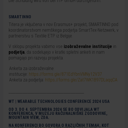
Die Schulung wird von der ITP GmbH durchgeführt.
SMARTINNO
Titera je vključena v nov Erasmus+ projekt, SMARTINNO pod
koordinatorstvom nemškega podjetja SmartTex-Netzwerk, v
partnerstvu s Textile ETP iz Belgije.
V sklopu projekta vabimo vse
izobraževalne institucije
in
podjetja
, da sodelujejo v kratki spletni anketi in nam
pomagajo pri razvoju projekta.
Anketa za izobraževalne
institucije:
https://forms.gle/871EdYbnVMNy12V37
Anketa za podjetja:
https://forms.gle/Zat7WK1B97DLaqqCA
____________________________________________
WT | WEARABLE TECHNOLOGIES CONFERENCE 2024 USA
OD 3. DO 4. SEPTEMBRA 2024 SE BO ODVIJALA WT
KONFERENCA, V MUZEJU RAČUNALNIŠKE ZGODOVINE,
MOUNTAIN VIEW, ZDA.
NA KONFERENCI BO GOVORA O RAZLIČNIH TEMAH, KOT