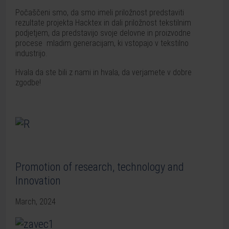
Počaščeni smo, da smo imeli priložnost predstaviti
rezultate projekta Hacktex in dali priložnost tekstilnim
podjetjem, da predstavijo svoje delovne in proizvodne
procese mladim generacijam, ki vstopajo v tekstilno
industrijo.
Hvala da ste bili z nami in hvala, da verjamete v dobre
zgodbe!
Promotion of research, technology and
Innovation
March, 2024