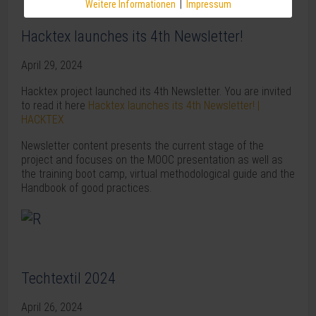
Weitere Informationen
|
Impressum
Hacktex launches its 4th Newsletter!
April 29, 2024
Hacktex project launched its 4th Newsletter. You are invited
to read it here
Hacktex launches its 4th Newsletter! |
HACKTEX
Newsletter content presents the current stage of the
project and focuses on the MOOC presentation as well as
the training boot camp, virtual methodological guide and the
Handbook of good practices.
Techtextil 2024
April 26, 2024