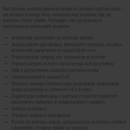
Načrtovanje multidisciplinarnih projektov prinaša različne izzive –
od sestave pravega tima, osredotočanja na prave cilje, do
prenosa v tržne izdelke. Pomagam vam pri pripravi in
uresničevanju inovacijskih projektov.
Analiziranje potencialov za inovacije zamisli
Analiza potreb uporabnikov, tehnoloških možnosti, socialno-
ekonomskih parametrov in razpoložljivih virov
Prepoznavanje tveganj, ovir za inovacije in prioritet
Priprava serijsko in tržno naravnanega razvoja izdelkov
Stiki s pomembnimi zunanjimi partnerje mreže
Sestava projektne skupine F+E
Možnosti javnega sofinanciranja (poznavanje podpornega
okolja za podjetja in ustanove F+E v Evropi)
Organizacija sodelovanja s partnerji z različnim poklicnim,
nacionalnim, kulturnim in organizacijskim ozadjem
Izdelava prototipov
Preizkusi dizajna in uporabnosti
Pomoč pri prenosu znanja, sposobnosti in prototipov izdelkov
v konkretne, prodajne izdelke oz. procese