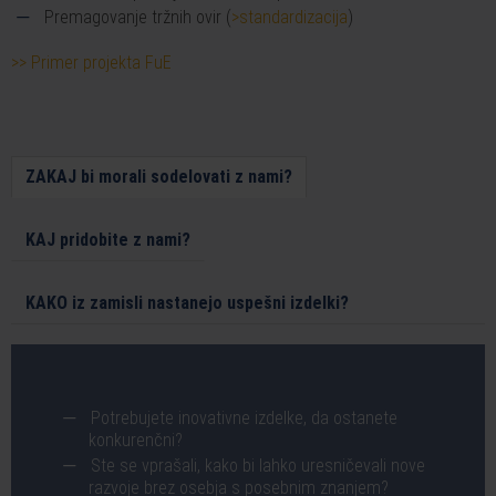
Premagovanje tržnih ovir (
>standardizacija
)
>> Primer projekta FuE
ZAKAJ bi morali sodelovati z nami?
KAJ pridobite z nami?
KAKO iz zamisli nastanejo uspešni izdelki?
Potrebujete inovativne izdelke, da ostanete
konkurenčni?
Ste se vprašali, kako bi lahko uresničevali nove
razvoje brez osebja s posebnim znanjem?