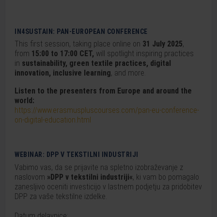
IN4SUSTAIN: PAN-EUROPEAN CONFERENCE
This first session, taking place online on
31 July 2025
,
from
15:00 to 17:00 CET,
will spotlight inspiring practices
in
sustainability, green textile practices, digital
innovation, inclusive learning
, and more.
Listen to the presenters from Europe and around the
world:
https://www.erasmuspluscourses.com/pan-eu-conference-
on-digital-education.html
WEBINAR: DPP V TEKSTILNI INDUSTRIJI
Vabimo vas, da se prijavite na spletno izobraževanje z
naslovom
»DPP v tekstilni industriji«
, ki vam bo pomagalo
zanesljivo oceniti investicijo v lastnem podjetju za pridobitev
DPP za vaše tekstilne izdelke.
Datum delavnice: