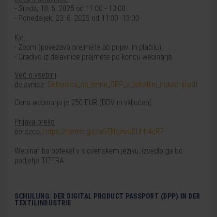
- Sreda, 18. 6. 2025 od 11:00 - 13:00
- Ponedeljek, 23. 6. 2025 od 11:00 -13:00
Kje:
- Zoom (povezavo prejmete ob prijavi in plačilu).
- Gradivo iz delavnice prejmete po koncu webinarja.
Več o vsebini
delavnice
:
Delavnica_na_temo_DPP_v_tekstilni_industriji.pdf
Cena webinarja je 250 EUR (DDV ni vključen).
Prijava preko
obrazca:
https://forms.gle/aGTNozivUBUhh4cR7
Webinar bo potekal v slovenskem jeziku, izvedlo ga bo
podjetje TITERA.
SCHULUNG: DER DIGITAL PRODUCT PASSPORT (DPP) IN DER
TEXTILINDUSTRIE