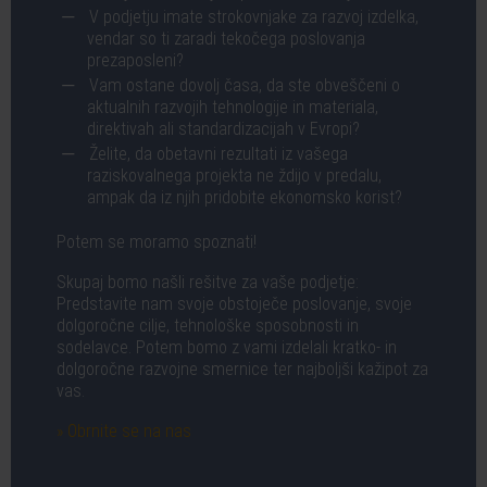
V podjetju imate strokovnjake za razvoj izdelka,
vendar so ti zaradi tekočega poslovanja
prezaposleni?
Vam ostane dovolj časa, da ste obveščeni o
aktualnih razvojih tehnologije in materiala,
direktivah ali standardizacijah v Evropi?
Želite, da obetavni rezultati iz vašega
raziskovalnega projekta ne ždijo v predalu,
ampak da iz njih pridobite ekonomsko korist?
Potem se moramo spoznati!
Skupaj bomo našli rešitve za vaše podjetje:
Predstavite nam svoje obstoječe poslovanje, svoje
dolgoročne cilje, tehnološke sposobnosti in
sodelavce. Potem bomo z vami izdelali kratko- in
dolgoročne razvojne smernice ter najboljši kažipot za
vas.
» Obrnite se na nas