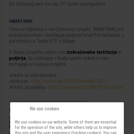
Die Schulung wird von der ITP GmbH durchgeführt.
SMARTINNO
Titera je vključena v nov Erasmus+ projekt, SMARTINNO pod
koordinatorstvom nemškega podjetja SmartTex-Netzwerk, v
partnerstvu s Textile ETP iz Belgije.
V sklopu projekta vabimo vse
izobraževalne institucije
in
podjetja
, da sodelujejo v kratki spletni anketi in nam
pomagajo pri razvoju projekta.
Anketa za izobraževalne
institucije:
https://forms.gle/871EdYbnVMNy12V37
Anketa za podjetja:
https://forms.gle/Zat7WK1B97DLaqqCA
____________________________________________
We use cookies
WT | WEARABLE TECHNOLOGIES CONFERENCE 2024 USA
OD 3. DO 4. SEPTEMBRA 2024 SE BO ODVIJALA WT
We use cookies on our website. Some of them are essential
KONFERENCA, V MUZEJU RAČUNALNIŠKE ZGODOVINE,
MOUNTAIN VIEW, ZDA.
for the operation of the site, while others help us to improve
this site and the user experience (tracking cookies). You can